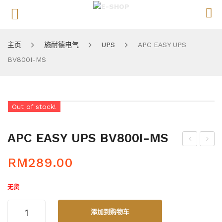
MENU
主页
施耐德电气
UPS
APC EASY UPS
BV800I-MS
Out of stock!
APC EASY UPS BV800I-MS
PC
PC
RM
289.00
EA
EA
SY
SY
无货
UP
UP
APC
S
S
添加到购物车
EASY