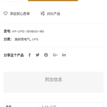
BV1
BV
UPS
000
800
BV800I-
I-
I-
添加到心愿单
对比产品
MS
数
MS
MS
量
X
X
货号:
AP-UPS-/BV800I-MS
分类：
,
施耐德电气
UPS
分享这个产品
附加信息
5.58 公斤