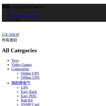
电邮:
enquiry@mcl.com.my
Register as Dealer
Login
所有类别
All Categories
Toys
Video Games
Contronetix
Online UPS
Offline UPS
施耐德电气
UPS
Easy Rack
Easy PDU
Rail Kit
SNMP Card