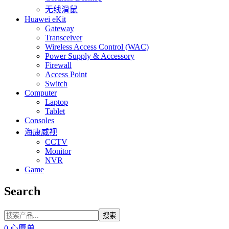
无线滑鼠
Huawei eKit
Gateway
Transceiver
Wireless Access Control (WAC)
Power Supply & Accessory
Firewall
Access Point
Switch
Computer
Laptop
Tablet
Consoles
海康威视
CCTV
Monitor
NVR
Game
Search
搜索
0
心愿单