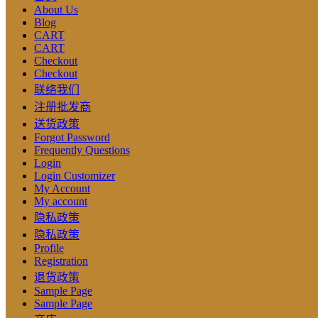
About Us
Blog
CART
CART
Checkout
Checkout
联络我们
注册批发商
送货政策
Forgot Password
Frequently Questions
Login
Login Customizer
My Account
My account
隐私政策
隐私政策
Profile
Registration
退货政策
Sample Page
Sample Page